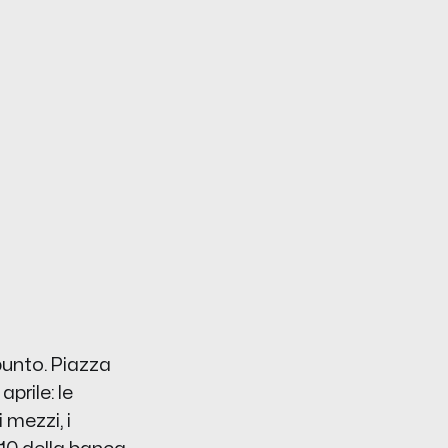
punto. Piazza
prile: le
 mezzi, i