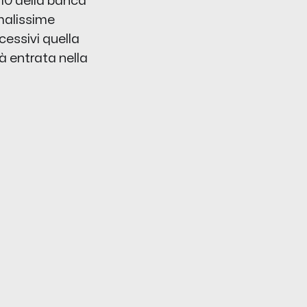
 10 della banca
malissime
essivi quella
à entrata nella