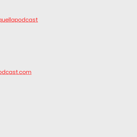
quellapodcast
odcast.com