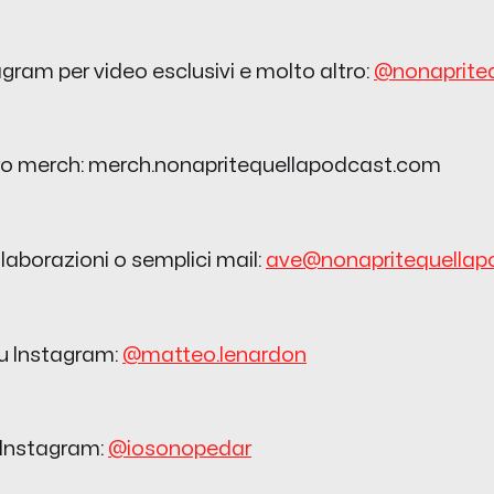
agram per video esclusivi e molto altro:
@nonaprite
ro merch: merch.nonapritequellapodcast.com
llaborazioni o semplici mail:
ave@nonapritequellap
u Instagram:
@matteo.lenardon
 Instagram:
@iosonopedar