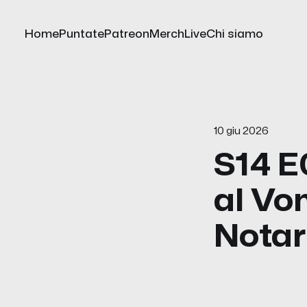
Home
Puntate
Patreon
Merch
Live
Chi siamo
10 giu 2026
S14 E
al Vo
Notar