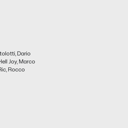
olotti, Dario
ell Joy, Marco
Ric, Rocco