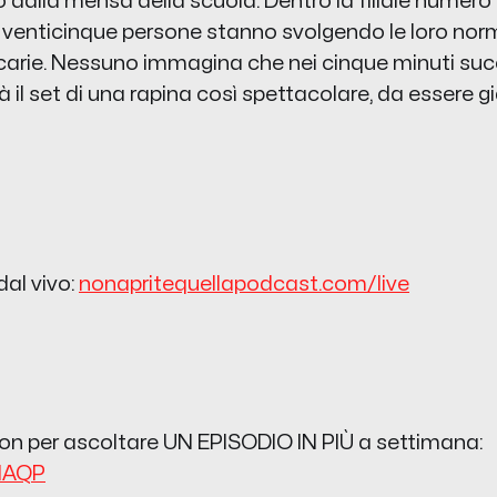
dalla mensa della scuola. Dentro la filiale numero
, venticinque persone stanno svolgendo le loro nor
carie. Nessuno immagina che nei cinque minuti succ
 il set di una rapina così spettacolare, da essere gi
dal vivo:
nonapritequellapodcast.com/live
treon per ascoltare UN EPISODIO IN PIÙ a settimana:
NAQP