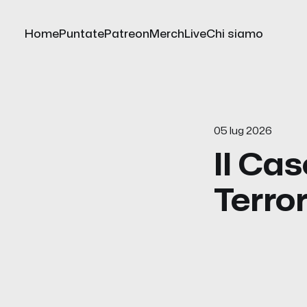
Home
Puntate
Patreon
Merch
Live
Chi siamo
05 lug 2026
Il Ca
Terro