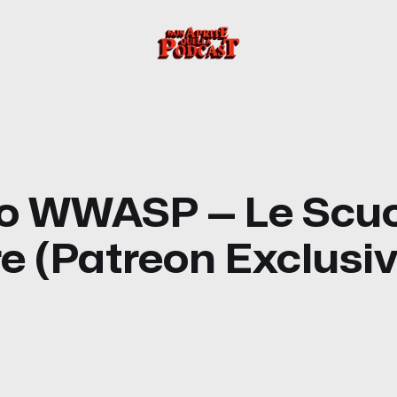
so WWASP — Le Scuo
re (Patreon Exclusiv