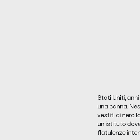
Stati Uniti, ann
una canna. Ness
vestiti di nero 
un istituto dov
flatulenze inte