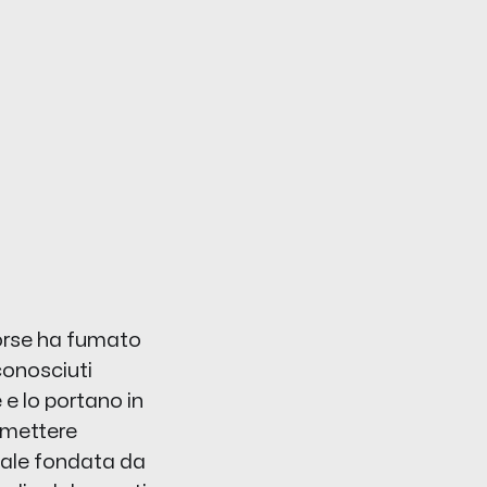
 forse ha fumato
conosciuti
e e lo portano in
 emettere
diale fondata da