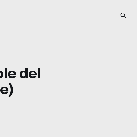
le del
e)